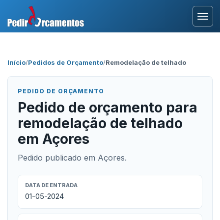
Entrar
Início
/
Pedidos de Orçamento
/
Remodelação de telhado
Área Profissional
PEDIDO DE ORÇAMENTO
Como Funciona?
Pedido de orçamento para
remodelação de telhado
Testemunhos
em Açores
Pedido publicado em Açores.
DATA DE ENTRADA
01-05-2024