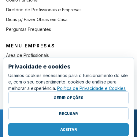
Diretório de Profissionais e Empresas
Dicas p/ Fazer Obras em Casa
Perguntas Frequentes
MENU EMPRESAS
Área de Profissionais
Como Funciona
Privacidade e cookies
Lista de Pedidos em Aberto
Usamos cookies necessários para o funcionamento do site
e, com o seu consentimento, cookies de análise para
Como Ganhar mais Obras
melhorar a experiência.
Política de Privacidade e Cookies
.
Perguntas Frequentes
GERIR OPÇÕES
RECUSAR
COPYRIGHT © 2011 - 2026 SGSI. TODOS OS DIREITOS RESERVADOS.
POLÍTICA DE PRIVACIDADE E COOKIES
ACEITAR
·
TERMOS E CONDIÇÕES GERAIS
·
GERIR COOKIES