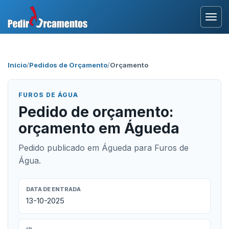
Entrar
Início
/
Pedidos de Orçamento
/
Orçamento
Área Profissional
FUROS DE ÁGUA
Como Funciona?
Pedido de orçamento:
orçamento em Águeda
Testemunhos
Pedido publicado em Águeda para Furos de
Água.
DATA DE ENTRADA
13-10-2025