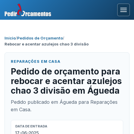
Entrar
Início
/
Pedidos de Orçamento
/
Rebocar e acentar azulejos chao 3 divisão
Área Profissional
Como Funciona?
REPARAÇÕES EM CASA
Pedido de orçamento para
Testemunhos
rebocar e acentar azulejos
chao 3 divisão em Águeda
Pedido publicado em Águeda para Reparações
em Casa.
DATA DE ENTRADA
17-06-2025