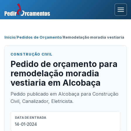
Entrar
Início
/
Pedidos de Orçamento
/
Remodelação moradia vestiaria
Área Profissional
CONSTRUÇÃO CIVIL
Como Funciona?
Pedido de orçamento para
remodelação moradia
Testemunhos
vestiaria em Alcobaça
Pedido publicado em Alcobaça para Construção
Civil, Canalizador, Eletricista.
DATA DE ENTRADA
14-01-2024