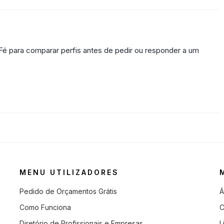
 Fé para comparar perfis antes de pedir ou responder a um
MENU UTILIZADORES
Pedido de Orçamentos Grátis
Á
Como Funciona
C
Diretório de Profissionais e Empresas
L