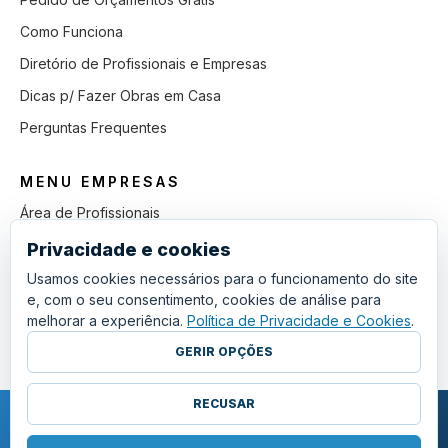
Como Funciona
Diretório de Profissionais e Empresas
Dicas p/ Fazer Obras em Casa
Perguntas Frequentes
MENU EMPRESAS
Área de Profissionais
Como Funciona
Privacidade e cookies
Lista de Pedidos em Aberto
Usamos cookies necessários para o funcionamento do site
e, com o seu consentimento, cookies de análise para
Como Ganhar mais Obras
melhorar a experiência.
Política de Privacidade e Cookies
.
Perguntas Frequentes
GERIR OPÇÕES
RECUSAR
COPYRIGHT © 2011 - 2026 SGSI. TODOS OS DIREITOS RESERVADOS.