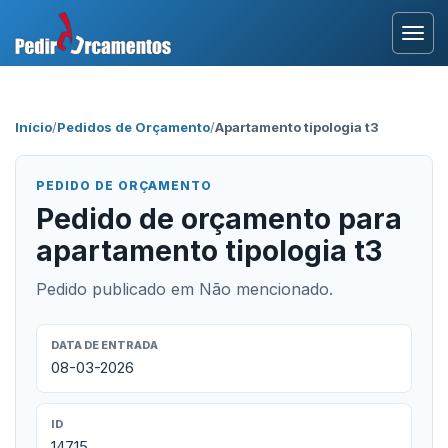
Entrar
Início
/
Pedidos de Orçamento
/
Apartamento tipologia t3
Área Profissional
PEDIDO DE ORÇAMENTO
Como Funciona?
Pedido de orçamento para
apartamento tipologia t3
Testemunhos
Pedido publicado em Não mencionado.
DATA DE ENTRADA
08-03-2026
ID
14715