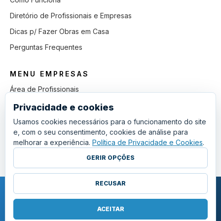
Diretório de Profissionais e Empresas
Dicas p/ Fazer Obras em Casa
Perguntas Frequentes
MENU EMPRESAS
Área de Profissionais
Como Funciona
Privacidade e cookies
Lista de Pedidos em Aberto
Usamos cookies necessários para o funcionamento do site
e, com o seu consentimento, cookies de análise para
Como Ganhar mais Obras
melhorar a experiência.
Política de Privacidade e Cookies
.
Perguntas Frequentes
GERIR OPÇÕES
RECUSAR
COPYRIGHT © 2011 - 2026 SGSI. TODOS OS DIREITOS RESERVADOS.
POLÍTICA DE PRIVACIDADE E COOKIES
ACEITAR
·
TERMOS E CONDIÇÕES GERAIS
·
GERIR COOKIES