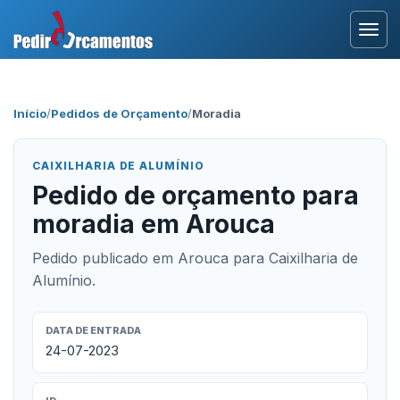
Entrar
Início
/
Pedidos de Orçamento
/
Moradia
Área Profissional
CAIXILHARIA DE ALUMÍNIO
Como Funciona?
Pedido de orçamento para
moradia em Arouca
Testemunhos
Pedido publicado em Arouca para Caixilharia de
Alumínio.
DATA DE ENTRADA
24-07-2023