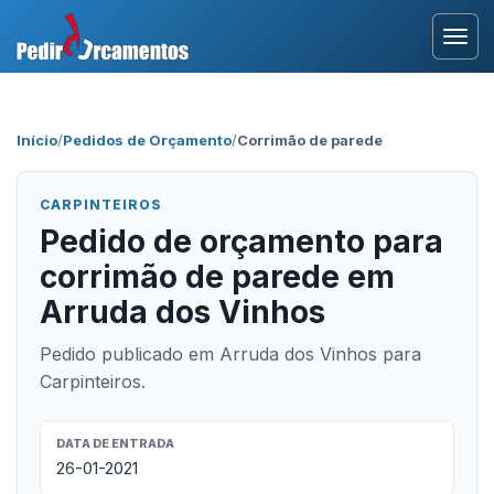
Entrar
Início
/
Pedidos de Orçamento
/
Corrimão de parede
Área Profissional
CARPINTEIROS
Como Funciona?
Pedido de orçamento para
corrimão de parede em
Testemunhos
Arruda dos Vinhos
Pedido publicado em Arruda dos Vinhos para
Carpinteiros.
DATA DE ENTRADA
26-01-2021