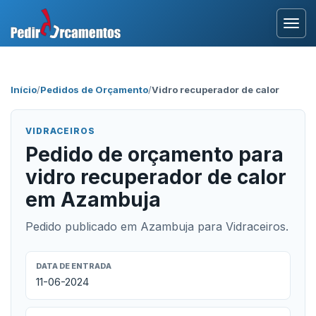
Entrar
Início
/
Pedidos de Orçamento
/
Vidro recuperador de calor
Área Profissional
VIDRACEIROS
Como Funciona?
Pedido de orçamento para
vidro recuperador de calor
Testemunhos
em Azambuja
Pedido publicado em Azambuja para Vidraceiros.
DATA DE ENTRADA
11-06-2024