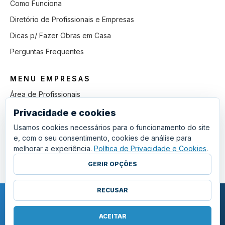
Como Funciona
Diretório de Profissionais e Empresas
Dicas p/ Fazer Obras em Casa
Perguntas Frequentes
MENU EMPRESAS
Área de Profissionais
Como Funciona
Privacidade e cookies
Lista de Pedidos em Aberto
Usamos cookies necessários para o funcionamento do site
e, com o seu consentimento, cookies de análise para
Como Ganhar mais Obras
melhorar a experiência.
Política de Privacidade e Cookies
.
Perguntas Frequentes
GERIR OPÇÕES
RECUSAR
COPYRIGHT © 2011 - 2026 SGSI. TODOS OS DIREITOS RESERVADOS.
POLÍTICA DE PRIVACIDADE E COOKIES
ACEITAR
·