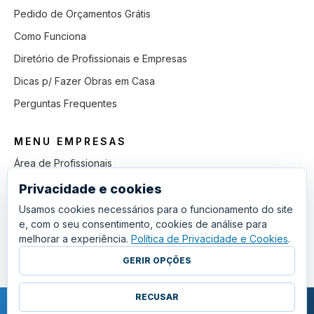
Pedido de Orçamentos Grátis
Como Funciona
Diretório de Profissionais e Empresas
Dicas p/ Fazer Obras em Casa
Perguntas Frequentes
MENU EMPRESAS
Área de Profissionais
Como Funciona
Privacidade e cookies
Lista de Pedidos em Aberto
Usamos cookies necessários para o funcionamento do site
e, com o seu consentimento, cookies de análise para
Como Ganhar mais Obras
melhorar a experiência.
Política de Privacidade e Cookies
.
Perguntas Frequentes
GERIR OPÇÕES
RECUSAR
COPYRIGHT © 2011 - 2026 SGSI. TODOS OS DIREITOS RESERVADOS.