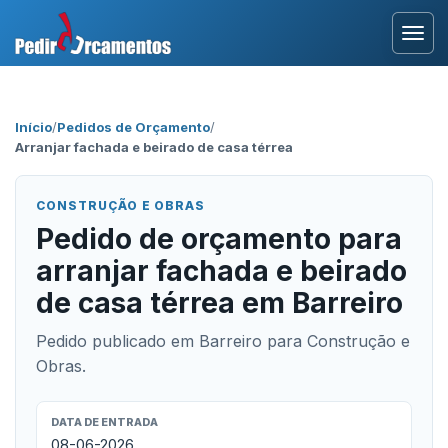
Entrar
Início
/
Pedidos de Orçamento
/
Arranjar fachada e beirado de casa térrea
Área Profissional
Como Funciona?
CONSTRUÇÃO E OBRAS
Pedido de orçamento para
Testemunhos
arranjar fachada e beirado
de casa térrea em Barreiro
Pedido publicado em Barreiro para Construção e
Obras.
DATA DE ENTRADA
08-06-2026