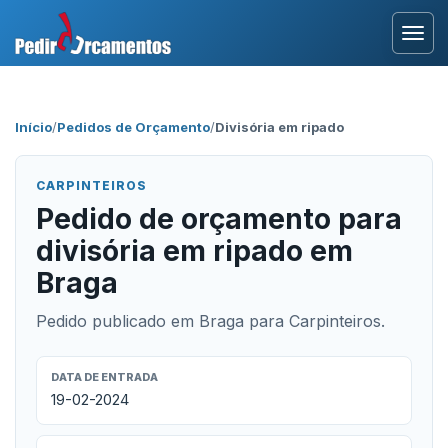
Entrar
Início
/
Pedidos de Orçamento
/
Divisória em ripado
Área Profissional
CARPINTEIROS
Como Funciona?
Pedido de orçamento para
divisória em ripado em
Testemunhos
Braga
Pedido publicado em Braga para Carpinteiros.
DATA DE ENTRADA
19-02-2024