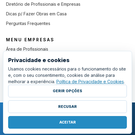
Diretório de Profissionais e Empresas
Dicas p/ Fazer Obras em Casa
Perguntas Frequentes
MENU EMPRESAS
Área de Profissionais
Como Funciona
Privacidade e cookies
Lista de Pedidos em Aberto
Usamos cookies necessários para o funcionamento do site
e, com o seu consentimento, cookies de análise para
Como Ganhar mais Obras
melhorar a experiência.
Política de Privacidade e Cookies
.
Perguntas Frequentes
GERIR OPÇÕES
RECUSAR
COPYRIGHT © 2011 - 2026 SGSI. TODOS OS DIREITOS RESERVADOS.
POLÍTICA DE PRIVACIDADE E COOKIES
ACEITAR
·
TERMOS E CONDIÇÕES GERAIS
·
GERIR COOKIES