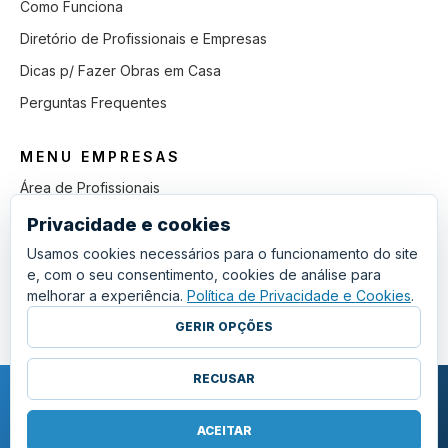
Como Funciona
Diretório de Profissionais e Empresas
Dicas p/ Fazer Obras em Casa
Perguntas Frequentes
MENU EMPRESAS
Área de Profissionais
Como Funciona
Privacidade e cookies
Lista de Pedidos em Aberto
Usamos cookies necessários para o funcionamento do site
e, com o seu consentimento, cookies de análise para
Como Ganhar mais Obras
melhorar a experiência.
Política de Privacidade e Cookies
.
Perguntas Frequentes
GERIR OPÇÕES
RECUSAR
COPYRIGHT © 2011 - 2026 SGSI. TODOS OS DIREITOS RESERVADOS.
POLÍTICA DE PRIVACIDADE E COOKIES
ACEITAR
·