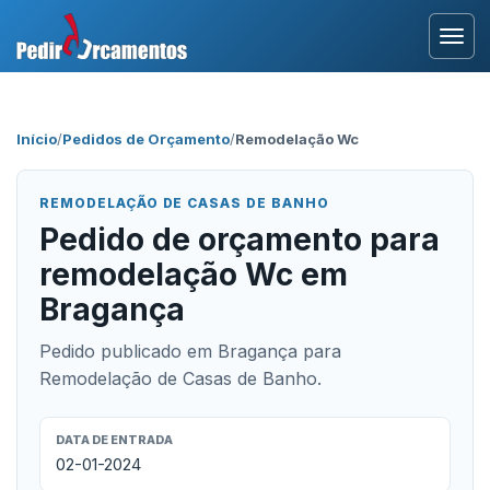
Entrar
Início
/
Pedidos de Orçamento
/
Remodelação Wc
Área Profissional
REMODELAÇÃO DE CASAS DE BANHO
Como Funciona?
Pedido de orçamento para
remodelação Wc em
Testemunhos
Bragança
Pedido publicado em Bragança para
Remodelação de Casas de Banho.
DATA DE ENTRADA
02-01-2024