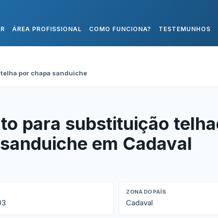
AR
ÁREA PROFISSIONAL
COMO FUNCIONA?
TESTEMUNHOS
 telha por chapa sanduiche
o para substituição telh
a sanduiche em Cadaval
ZONA DO PAÍS
03
Cadaval