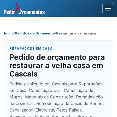
Entrar
Início
/
Pedidos de Orçamento
/
Restaurar a velha casa
Área Profissional
REPARAÇÕES EM CASA
Como Funciona?
Pedido de orçamento para
restaurar a velha casa em
Testemunhos
Cascais
Pedido publicado em Cascais para Reparações
em Casa, Construção Civil, Construção de
Muros, Materiais de Construção, Remodelação
de Cozinhas, Remodelação de Casas de Banho,
Canalizador, Eletricista, Tetos Falsos,
Pavimentos, Isolamentos, Portas, Portões,