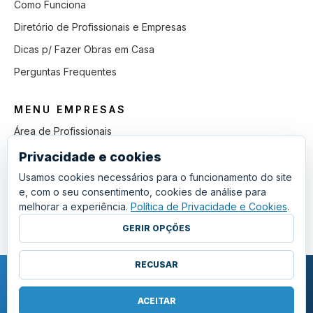
Como Funciona
Diretório de Profissionais e Empresas
Dicas p/ Fazer Obras em Casa
Perguntas Frequentes
MENU EMPRESAS
Área de Profissionais
Como Funciona
Privacidade e cookies
Lista de Pedidos em Aberto
Usamos cookies necessários para o funcionamento do site
e, com o seu consentimento, cookies de análise para
Como Ganhar mais Obras
melhorar a experiência.
Política de Privacidade e Cookies
.
Perguntas Frequentes
GERIR OPÇÕES
RECUSAR
COPYRIGHT © 2011 - 2026 SGSI. TODOS OS DIREITOS RESERVADOS.
POLÍTICA DE PRIVACIDADE E COOKIES
ACEITAR
·