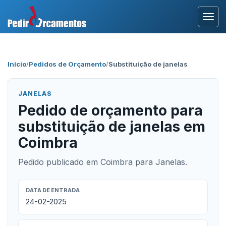
Entrar
Início
/
Pedidos de Orçamento
/
Substituição de janelas
Área Profissional
JANELAS
Como Funciona?
Pedido de orçamento para
substituição de janelas em
Testemunhos
Coimbra
Pedido publicado em Coimbra para Janelas.
DATA DE ENTRADA
24-02-2025