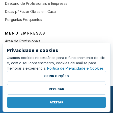
Diretório de Profissionais e Empresas
Dicas p/ Fazer Obras em Casa
Perguntas Frequentes
MENU EMPRESAS
Área de Profissionais
Como Funciona
Privacidade e cookies
Lista de Pedidos em Aberto
Usamos cookies necessários para o funcionamento do site
e, com o seu consentimento, cookies de análise para
Como Ganhar mais Obras
melhorar a experiência.
Política de Privacidade e Cookies
.
Perguntas Frequentes
GERIR OPÇÕES
RECUSAR
COPYRIGHT © 2011 - 2026 SGSI. TODOS OS DIREITOS RESERVADOS.
POLÍTICA DE PRIVACIDADE E COOKIES
ACEITAR
·
TERMOS E CONDIÇÕES GERAIS
·
GERIR COOKIES