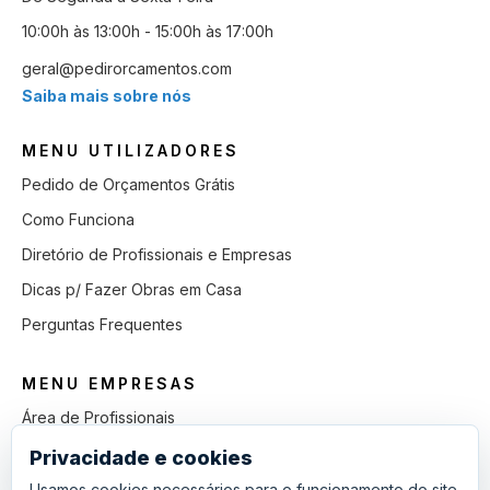
10:00h às 13:00h - 15:00h às 17:00h
geral@pedirorcamentos.com
Saiba mais sobre nós
MENU UTILIZADORES
Pedido de Orçamentos Grátis
Como Funciona
Diretório de Profissionais e Empresas
Dicas p/ Fazer Obras em Casa
Perguntas Frequentes
MENU EMPRESAS
Área de Profissionais
Como Funciona
Privacidade e cookies
Lista de Pedidos em Aberto
Usamos cookies necessários para o funcionamento do site