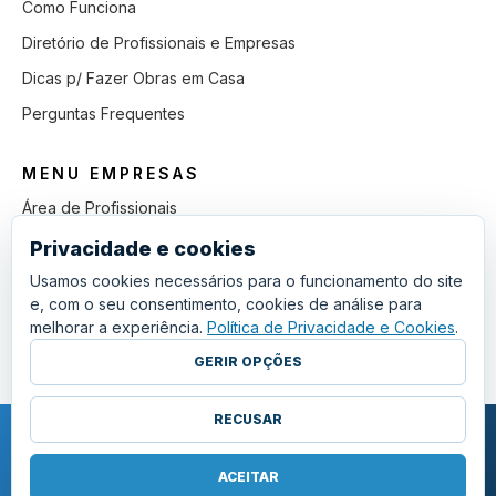
Como Funciona
Diretório de Profissionais e Empresas
Dicas p/ Fazer Obras em Casa
Perguntas Frequentes
MENU EMPRESAS
Área de Profissionais
Como Funciona
Privacidade e cookies
Lista de Pedidos em Aberto
Usamos cookies necessários para o funcionamento do site
e, com o seu consentimento, cookies de análise para
Como Ganhar mais Obras
melhorar a experiência.
Política de Privacidade e Cookies
.
Perguntas Frequentes
GERIR OPÇÕES
RECUSAR
COPYRIGHT © 2011 - 2026 SGSI. TODOS OS DIREITOS RESERVADOS.
POLÍTICA DE PRIVACIDADE E COOKIES
ACEITAR
·