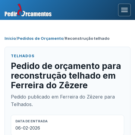
Entrar
Início
/
Pedidos de Orçamento
/
Reconstrução telhado
Área Profissional
TELHADOS
Como Funciona?
Pedido de orçamento para
reconstrução telhado em
Testemunhos
Ferreira do Zêzere
Pedido publicado em Ferreira do Zêzere para
Telhados.
DATA DE ENTRADA
06-02-2026