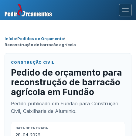
Entrar
Início
/
Pedidos de Orçamento
/
Reconstrução de barracão agrícola
Área Profissional
Como Funciona?
CONSTRUÇÃO CIVIL
Pedido de orçamento para
Testemunhos
reconstrução de barracão
agrícola em Fundão
Pedido publicado em Fundão para Construção
Civil, Caixilharia de Alumínio.
DATA DE ENTRADA
28-04-2026