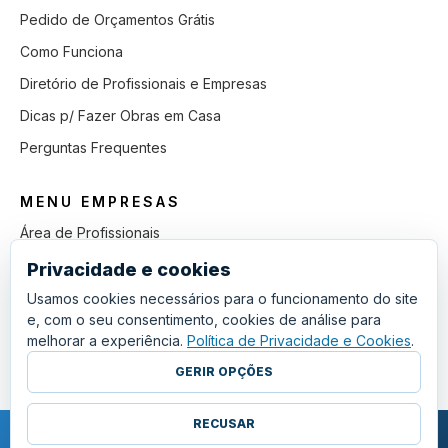
Pedido de Orçamentos Grátis
Como Funciona
Diretório de Profissionais e Empresas
Dicas p/ Fazer Obras em Casa
Perguntas Frequentes
MENU EMPRESAS
Área de Profissionais
Como Funciona
Privacidade e cookies
Lista de Pedidos em Aberto
Usamos cookies necessários para o funcionamento do site
e, com o seu consentimento, cookies de análise para
Como Ganhar mais Obras
melhorar a experiência.
Política de Privacidade e Cookies
.
Perguntas Frequentes
GERIR OPÇÕES
RECUSAR
COPYRIGHT © 2011 - 2026 SGSI. TODOS OS DIREITOS RESERVADOS.