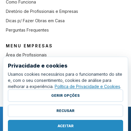
Como Funciona
Diretório de Profissionais e Empresas
Dicas p/ Fazer Obras em Casa
Perguntas Frequentes
MENU EMPRESAS
Área de Profissionais
Como Funciona
Privacidade e cookies
Lista de Pedidos em Aberto
Usamos cookies necessários para o funcionamento do site
e, com o seu consentimento, cookies de análise para
Como Ganhar mais Obras
melhorar a experiência.
Política de Privacidade e Cookies
.
Perguntas Frequentes
GERIR OPÇÕES
RECUSAR
COPYRIGHT © 2011 - 2026 SGSI. TODOS OS DIREITOS RESERVADOS.
POLÍTICA DE PRIVACIDADE E COOKIES
ACEITAR
·