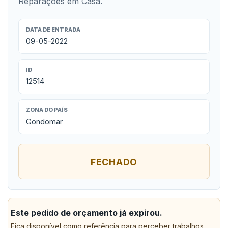
Reparações em Casa.
DATA DE ENTRADA
09-05-2022
ID
12514
ZONA DO PAÍS
Gondomar
FECHADO
Este pedido de orçamento já expirou.
Fica disponível como referência para perceber trabalhos