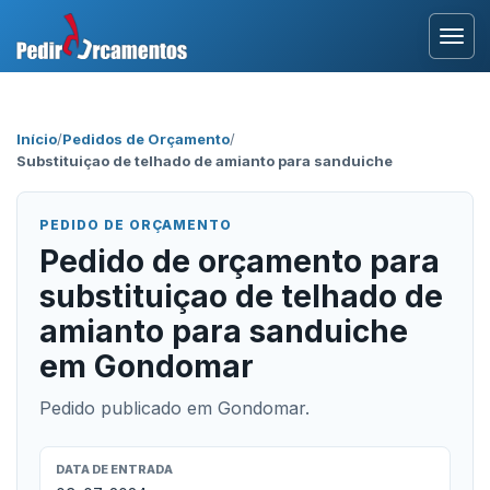
Entrar
Início
/
Pedidos de Orçamento
/
Substituiçao de telhado de amianto para sanduiche
Área Profissional
Como Funciona?
PEDIDO DE ORÇAMENTO
Pedido de orçamento para
Testemunhos
substituiçao de telhado de
amianto para sanduiche
em Gondomar
Pedido publicado em Gondomar.
DATA DE ENTRADA