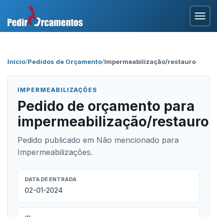
Entrar
Início
/
Pedidos de Orçamento
/
Impermeabilização/restauro
Área Profissional
IMPERMEABILIZAÇÕES
Como Funciona?
Pedido de orçamento para
impermeabilização/restauro
Testemunhos
Pedido publicado em Não mencionado para
Impermeabilizações.
DATA DE ENTRADA
02-01-2024