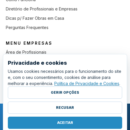
Diretório de Profissionais e Empresas
Dicas p/ Fazer Obras em Casa
Perguntas Frequentes
MENU EMPRESAS
Área de Profissionais
Como Funciona
Privacidade e cookies
Lista de Pedidos em Aberto
Usamos cookies necessários para o funcionamento do site
e, com o seu consentimento, cookies de análise para
Como Ganhar mais Obras
melhorar a experiência.
Política de Privacidade e Cookies
.
Perguntas Frequentes
GERIR OPÇÕES
RECUSAR
COPYRIGHT © 2011 - 2026 SGSI. TODOS OS DIREITOS RESERVADOS.
POLÍTICA DE PRIVACIDADE E COOKIES
ACEITAR
·
TERMOS E CONDIÇÕES GERAIS
·
GERIR COOKIES