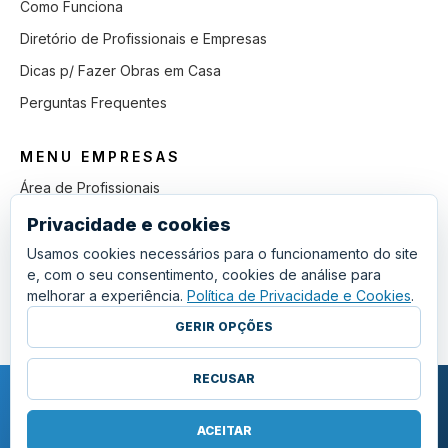
Como Funciona
Diretório de Profissionais e Empresas
Dicas p/ Fazer Obras em Casa
Perguntas Frequentes
MENU EMPRESAS
Área de Profissionais
Como Funciona
Privacidade e cookies
Lista de Pedidos em Aberto
Usamos cookies necessários para o funcionamento do site
e, com o seu consentimento, cookies de análise para
Como Ganhar mais Obras
melhorar a experiência.
Política de Privacidade e Cookies
.
Perguntas Frequentes
GERIR OPÇÕES
RECUSAR
COPYRIGHT © 2011 - 2026 SGSI. TODOS OS DIREITOS RESERVADOS.
POLÍTICA DE PRIVACIDADE E COOKIES
ACEITAR
·