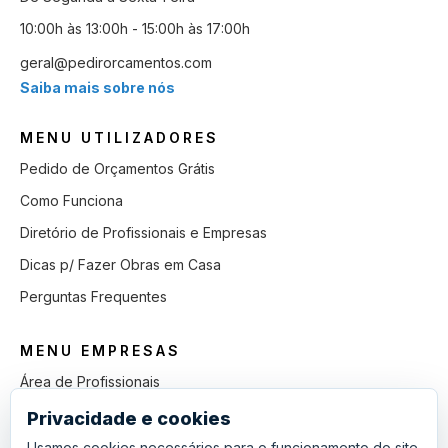
10:00h às 13:00h - 15:00h às 17:00h
geral@pedirorcamentos.com
Saiba mais sobre nós
MENU UTILIZADORES
Pedido de Orçamentos Grátis
Como Funciona
Diretório de Profissionais e Empresas
Dicas p/ Fazer Obras em Casa
Perguntas Frequentes
MENU EMPRESAS
Área de Profissionais
Como Funciona
Privacidade e cookies
Lista de Pedidos em Aberto
Usamos cookies necessários para o funcionamento do site