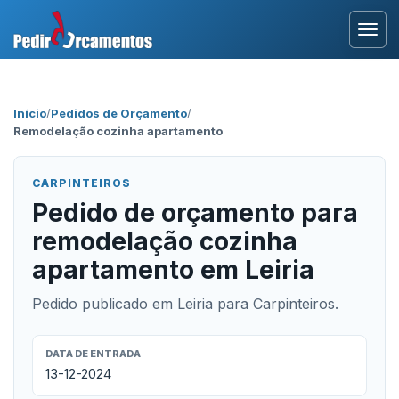
Entrar
Início
/
Pedidos de Orçamento
/
Remodelação cozinha apartamento
Área Profissional
Como Funciona?
CARPINTEIROS
Pedido de orçamento para
Testemunhos
remodelação cozinha
apartamento em Leiria
Pedido publicado em Leiria para Carpinteiros.
DATA DE ENTRADA
13-12-2024