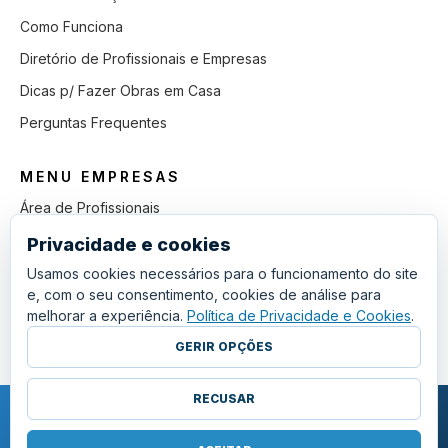
Como Funciona
Diretório de Profissionais e Empresas
Dicas p/ Fazer Obras em Casa
Perguntas Frequentes
MENU EMPRESAS
Área de Profissionais
Como Funciona
Privacidade e cookies
Lista de Pedidos em Aberto
Usamos cookies necessários para o funcionamento do site
e, com o seu consentimento, cookies de análise para
Como Ganhar mais Obras
melhorar a experiência.
Política de Privacidade e Cookies
.
Perguntas Frequentes
GERIR OPÇÕES
RECUSAR
COPYRIGHT © 2011 - 2026 SGSI. TODOS OS DIREITOS RESERVADOS.