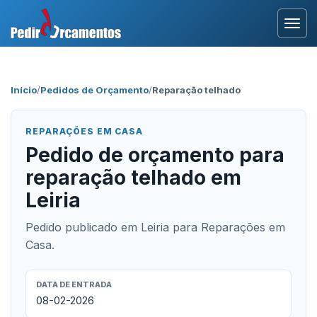
Entrar
Início
/
Pedidos de Orçamento
/
Reparação telhado
Área Profissional
REPARAÇÕES EM CASA
Como Funciona?
Pedido de orçamento para
reparação telhado em
Testemunhos
Leiria
Pedido publicado em Leiria para Reparações em
Casa.
DATA DE ENTRADA
08-02-2026