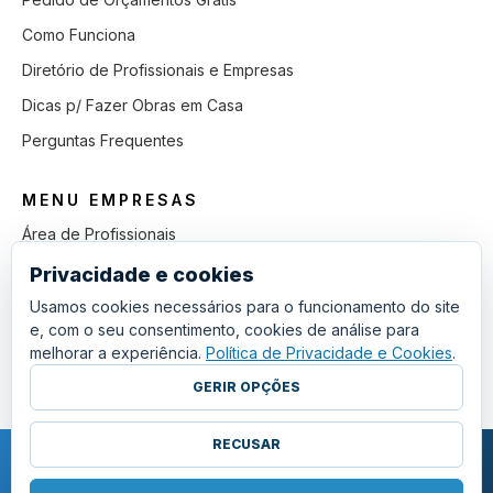
Como Funciona
Diretório de Profissionais e Empresas
Dicas p/ Fazer Obras em Casa
Perguntas Frequentes
MENU EMPRESAS
Área de Profissionais
Como Funciona
Privacidade e cookies
Lista de Pedidos em Aberto
Usamos cookies necessários para o funcionamento do site
e, com o seu consentimento, cookies de análise para
Como Ganhar mais Obras
melhorar a experiência.
Política de Privacidade e Cookies
.
Perguntas Frequentes
GERIR OPÇÕES
RECUSAR
COPYRIGHT © 2011 - 2026 SGSI. TODOS OS DIREITOS RESERVADOS.