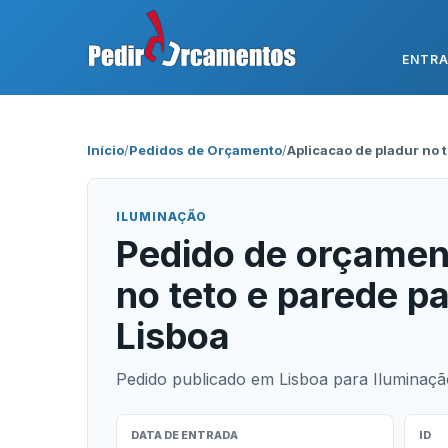
ENTR
Início
/
Pedidos de Orçamento
/
Aplicacao de pladur no t
ILUMINAÇÃO
Pedido de orçament
no teto e parede p
Lisboa
Pedido publicado em Lisboa para Iluminação,
DATA DE ENTRADA
ID