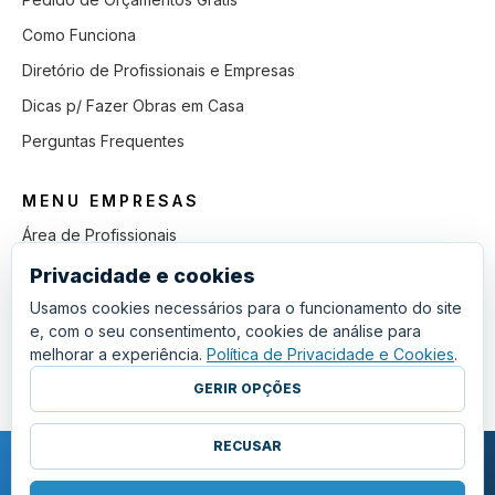
Como Funciona
Diretório de Profissionais e Empresas
Dicas p/ Fazer Obras em Casa
Perguntas Frequentes
MENU EMPRESAS
Área de Profissionais
Como Funciona
Privacidade e cookies
Lista de Pedidos em Aberto
Usamos cookies necessários para o funcionamento do site
e, com o seu consentimento, cookies de análise para
Como Ganhar mais Obras
melhorar a experiência.
Política de Privacidade e Cookies
.
Perguntas Frequentes
GERIR OPÇÕES
RECUSAR
COPYRIGHT © 2011 - 2026 SGSI. TODOS OS DIREITOS RESERVADOS.