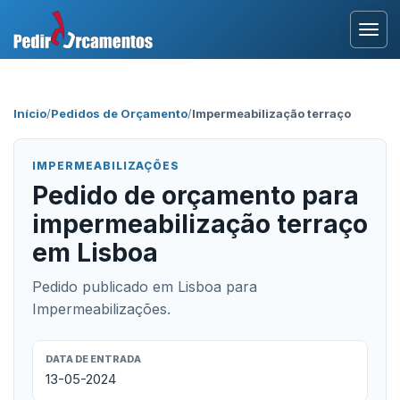
Entrar
Início
/
Pedidos de Orçamento
/
Impermeabilização terraço
Área Profissional
IMPERMEABILIZAÇÕES
Como Funciona?
Pedido de orçamento para
impermeabilização terraço
Testemunhos
em Lisboa
Pedido publicado em Lisboa para
Impermeabilizações.
DATA DE ENTRADA
13-05-2024