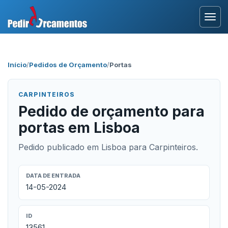
Entrar
Início
/
Pedidos de Orçamento
/
Portas
Área Profissional
CARPINTEIROS
Como Funciona?
Pedido de orçamento para
portas em Lisboa
Testemunhos
Pedido publicado em Lisboa para Carpinteiros.
DATA DE ENTRADA
14-05-2024
ID
13561