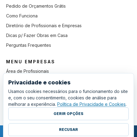
Pedido de Orçamentos Grátis
Como Funciona
Diretório de Profissionais e Empresas
Dicas p/ Fazer Obras em Casa
Perguntas Frequentes
MENU EMPRESAS
Área de Profissionais
Como Funciona
Privacidade e cookies
Lista de Pedidos em Aberto
Usamos cookies necessários para o funcionamento do site
e, com o seu consentimento, cookies de análise para
Como Ganhar mais Obras
melhorar a experiência.
Política de Privacidade e Cookies
.
Perguntas Frequentes
GERIR OPÇÕES
RECUSAR
COPYRIGHT © 2011 - 2026 SGSI. TODOS OS DIREITOS RESERVADOS.