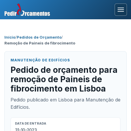
Entrar
Início
/
Pedidos de Orçamento
/
Remoção de Paineis de fibrocimento
Área Profissional
Como Funciona?
MANUTENÇÃO DE EDIFÍCIOS
Pedido de orçamento para
Testemunhos
remoção de Paineis de
fibrocimento em Lisboa
Pedido publicado em Lisboa para Manutenção de
Edifícios.
DATA DE ENTRADA
31-10-2023