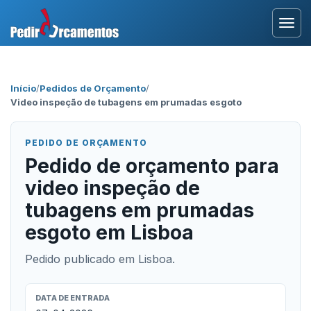
Entrar
Início
/
Pedidos de Orçamento
/
Video inspeção de tubagens em prumadas esgoto
Área Profissional
Como Funciona?
PEDIDO DE ORÇAMENTO
Pedido de orçamento para
Testemunhos
video inspeção de
tubagens em prumadas
esgoto em Lisboa
Pedido publicado em Lisboa.
DATA DE ENTRADA