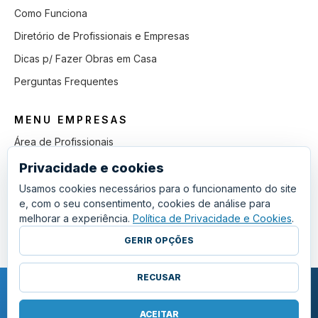
Como Funciona
Diretório de Profissionais e Empresas
Dicas p/ Fazer Obras em Casa
Perguntas Frequentes
MENU EMPRESAS
Área de Profissionais
Como Funciona
Privacidade e cookies
Lista de Pedidos em Aberto
Usamos cookies necessários para o funcionamento do site
e, com o seu consentimento, cookies de análise para
Como Ganhar mais Obras
melhorar a experiência.
Política de Privacidade e Cookies
.
Perguntas Frequentes
GERIR OPÇÕES
RECUSAR
COPYRIGHT © 2011 - 2026 SGSI. TODOS OS DIREITOS RESERVADOS.
POLÍTICA DE PRIVACIDADE E COOKIES
ACEITAR
·