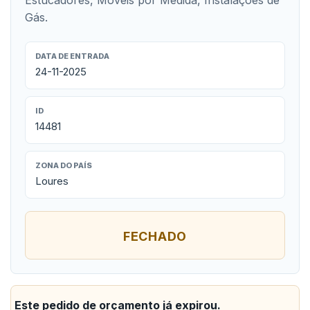
Estucadores, Móveis por Medida, Instalações de
Gás.
DATA DE ENTRADA
24-11-2025
ID
14481
ZONA DO PAÍS
Loures
FECHADO
Este pedido de orçamento já expirou.