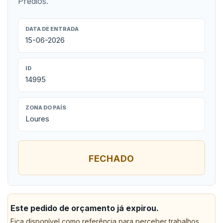
Prédios.
DATA DE ENTRADA
15-06-2026
ID
14995
ZONA DO PAÍS
Loures
FECHADO
Este pedido de orçamento já expirou.
Fica disponível como referência para perceber trabalhos