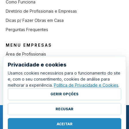
Como Funciona
Diretório de Profissionais e Empresas
Dicas p/ Fazer Obras em Casa
Perguntas Frequentes
MENU EMPRESAS
Área de Profissionais
Como Funciona
Privacidade e cookies
Lista de Pedidos em Aberto
Usamos cookies necessários para o funcionamento do site
e, com o seu consentimento, cookies de análise para
Como Ganhar mais Obras
melhorar a experiência.
Política de Privacidade e Cookies
.
Perguntas Frequentes
GERIR OPÇÕES
RECUSAR
COPYRIGHT © 2011 - 2026 SGSI. TODOS OS DIREITOS RESERVADOS.
POLÍTICA DE PRIVACIDADE E COOKIES
ACEITAR
·