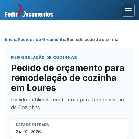
Entrar
Início
/
Pedidos de Orçamento
/
Remodelação de cozinha
Área Profissional
REMODELAÇÃO DE COZINHAS
Como Funciona?
Pedido de orçamento para
remodelação de cozinha
Testemunhos
em Loures
Pedido publicado em Loures para Remodelação
de Cozinhas.
DATA DE ENTRADA
24-02-2026