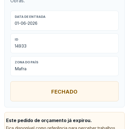
Obras.
DATA DE ENTRADA
01-06-2026
ID
14933
ZONA DO PAÍS
Mafra
FECHADO
Este pedido de orçamento já expirou.
Fica disponível como referência para perceber trabalhos