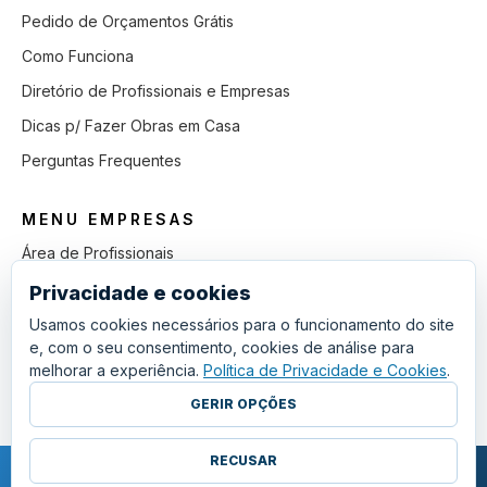
Pedido de Orçamentos Grátis
Como Funciona
Diretório de Profissionais e Empresas
Dicas p/ Fazer Obras em Casa
Perguntas Frequentes
MENU EMPRESAS
Área de Profissionais
Como Funciona
Privacidade e cookies
Lista de Pedidos em Aberto
Usamos cookies necessários para o funcionamento do site
e, com o seu consentimento, cookies de análise para
Como Ganhar mais Obras
melhorar a experiência.
Política de Privacidade e Cookies
.
Perguntas Frequentes
GERIR OPÇÕES
RECUSAR
COPYRIGHT © 2011 - 2026 SGSI. TODOS OS DIREITOS RESERVADOS.