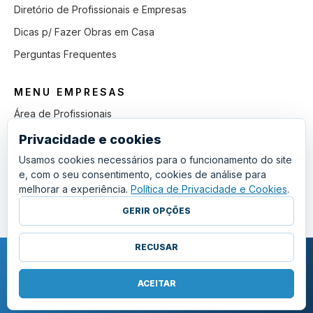
Diretório de Profissionais e Empresas
Dicas p/ Fazer Obras em Casa
Perguntas Frequentes
MENU EMPRESAS
Área de Profissionais
Como Funciona
Privacidade e cookies
Lista de Pedidos em Aberto
Usamos cookies necessários para o funcionamento do site
e, com o seu consentimento, cookies de análise para
Como Ganhar mais Obras
melhorar a experiência.
Política de Privacidade e Cookies
.
Perguntas Frequentes
GERIR OPÇÕES
RECUSAR
COPYRIGHT © 2011 - 2026 SGSI. TODOS OS DIREITOS RESERVADOS.
POLÍTICA DE PRIVACIDADE E COOKIES
ACEITAR
·
TERMOS E CONDIÇÕES GERAIS
·
GERIR COOKIES