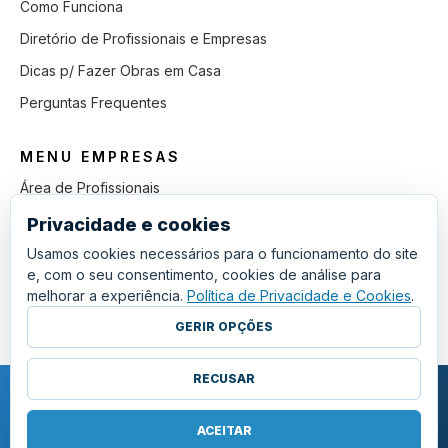
Como Funciona
Diretório de Profissionais e Empresas
Dicas p/ Fazer Obras em Casa
Perguntas Frequentes
MENU EMPRESAS
Área de Profissionais
Como Funciona
Privacidade e cookies
Lista de Pedidos em Aberto
Usamos cookies necessários para o funcionamento do site
e, com o seu consentimento, cookies de análise para
Como Ganhar mais Obras
melhorar a experiência.
Política de Privacidade e Cookies
.
Perguntas Frequentes
GERIR OPÇÕES
RECUSAR
COPYRIGHT © 2011 - 2026 SGSI. TODOS OS DIREITOS RESERVADOS.
POLÍTICA DE PRIVACIDADE E COOKIES
ACEITAR
·