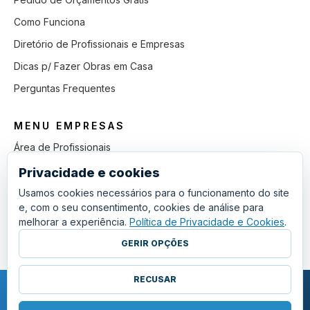
Como Funciona
Diretório de Profissionais e Empresas
Dicas p/ Fazer Obras em Casa
Perguntas Frequentes
MENU EMPRESAS
Área de Profissionais
Como Funciona
Privacidade e cookies
Lista de Pedidos em Aberto
Usamos cookies necessários para o funcionamento do site
e, com o seu consentimento, cookies de análise para
Como Ganhar mais Obras
melhorar a experiência.
Política de Privacidade e Cookies
.
Perguntas Frequentes
GERIR OPÇÕES
RECUSAR
COPYRIGHT © 2011 - 2026 SGSI. TODOS OS DIREITOS RESERVADOS.