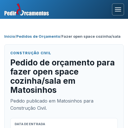
Entrar
Início
/
Pedidos de Orçamento
/
Fazer open space cozinha/sala
Área Profissional
CONSTRUÇÃO CIVIL
Como Funciona?
Pedido de orçamento para
fazer open space
Testemunhos
cozinha/sala em
Matosinhos
Pedido publicado em Matosinhos para
Construção Civil.
DATA DE ENTRADA