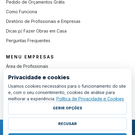
Pedido de Orçamentos Grátis
Como Funciona
Diretório de Profissionais e Empresas
Dicas p/ Fazer Obras em Casa
Perguntas Frequentes
MENU EMPRESAS
Área de Profissionais
Como Funciona
Privacidade e cookies
Lista de Pedidos em Aberto
Usamos cookies necessários para o funcionamento do site
e, com o seu consentimento, cookies de análise para
Como Ganhar mais Obras
melhorar a experiência.
Política de Privacidade e Cookies
.
Perguntas Frequentes
GERIR OPÇÕES
RECUSAR
COPYRIGHT © 2011 - 2026 SGSI. TODOS OS DIREITOS RESERVADOS.