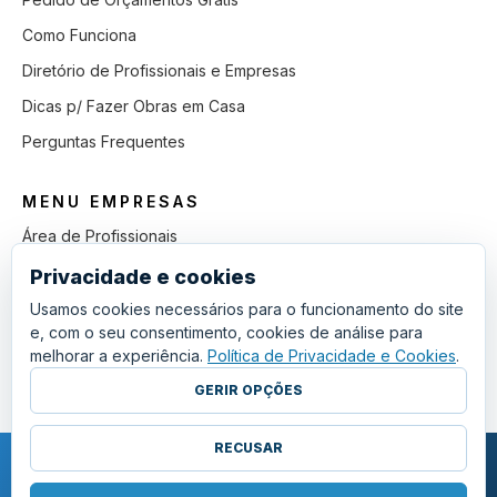
Como Funciona
Diretório de Profissionais e Empresas
Dicas p/ Fazer Obras em Casa
Perguntas Frequentes
MENU EMPRESAS
Área de Profissionais
Como Funciona
Privacidade e cookies
Lista de Pedidos em Aberto
Usamos cookies necessários para o funcionamento do site
e, com o seu consentimento, cookies de análise para
Como Ganhar mais Obras
melhorar a experiência.
Política de Privacidade e Cookies
.
Perguntas Frequentes
GERIR OPÇÕES
RECUSAR
COPYRIGHT © 2011 - 2026 SGSI. TODOS OS DIREITOS RESERVADOS.