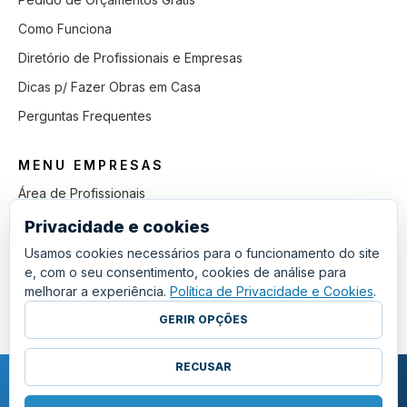
Como Funciona
Diretório de Profissionais e Empresas
Dicas p/ Fazer Obras em Casa
Perguntas Frequentes
MENU EMPRESAS
Área de Profissionais
Como Funciona
Privacidade e cookies
Lista de Pedidos em Aberto
Usamos cookies necessários para o funcionamento do site
e, com o seu consentimento, cookies de análise para
Como Ganhar mais Obras
melhorar a experiência.
Política de Privacidade e Cookies
.
Perguntas Frequentes
GERIR OPÇÕES
RECUSAR
COPYRIGHT © 2011 - 2026 SGSI. TODOS OS DIREITOS RESERVADOS.