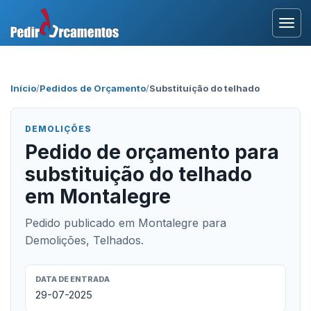
Entrar
Início
/
Pedidos de Orçamento
/
Substituição do telhado
Área Profissional
DEMOLIÇÕES
Como Funciona?
Pedido de orçamento para
substituição do telhado
Testemunhos
em Montalegre
Pedido publicado em Montalegre para
Demolições, Telhados.
DATA DE ENTRADA
29-07-2025