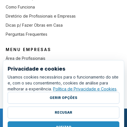
Como Funciona
Diretório de Profissionais e Empresas
Dicas p/ Fazer Obras em Casa
Perguntas Frequentes
MENU EMPRESAS
Área de Profissionais
Como Funciona
Privacidade e cookies
Lista de Pedidos em Aberto
Usamos cookies necessários para o funcionamento do site
e, com o seu consentimento, cookies de análise para
Como Ganhar mais Obras
melhorar a experiência.
Política de Privacidade e Cookies
.
Perguntas Frequentes
GERIR OPÇÕES
RECUSAR
COPYRIGHT © 2011 - 2026 SGSI. TODOS OS DIREITOS RESERVADOS.