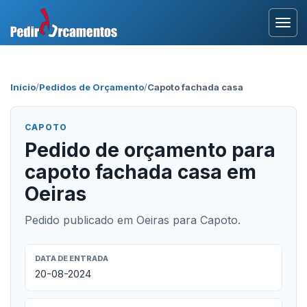
Entrar
Início
/
Pedidos de Orçamento
/
Capoto fachada casa
Área Profissional
CAPOTO
Como Funciona?
Pedido de orçamento para
capoto fachada casa em
Testemunhos
Oeiras
Pedido publicado em Oeiras para Capoto.
DATA DE ENTRADA
20-08-2024