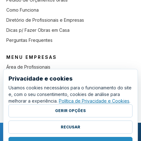
Como Funciona
Diretório de Profissionais e Empresas
Dicas p/ Fazer Obras em Casa
Perguntas Frequentes
MENU EMPRESAS
Área de Profissionais
Como Funciona
Privacidade e cookies
Lista de Pedidos em Aberto
Usamos cookies necessários para o funcionamento do site
e, com o seu consentimento, cookies de análise para
Como Ganhar mais Obras
melhorar a experiência.
Política de Privacidade e Cookies
.
Perguntas Frequentes
GERIR OPÇÕES
RECUSAR
COPYRIGHT © 2011 - 2026 SGSI. TODOS OS DIREITOS RESERVADOS.