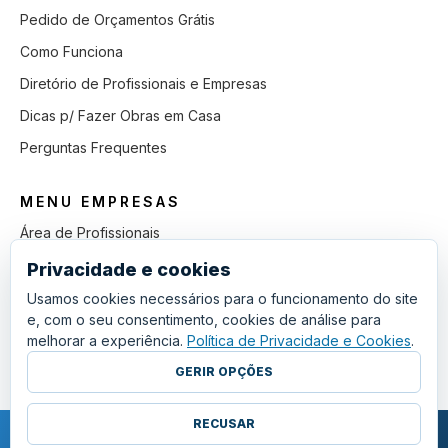
Pedido de Orçamentos Grátis
Como Funciona
Diretório de Profissionais e Empresas
Dicas p/ Fazer Obras em Casa
Perguntas Frequentes
MENU EMPRESAS
Área de Profissionais
Como Funciona
Privacidade e cookies
Lista de Pedidos em Aberto
Usamos cookies necessários para o funcionamento do site
e, com o seu consentimento, cookies de análise para
Como Ganhar mais Obras
melhorar a experiência.
Política de Privacidade e Cookies
.
Perguntas Frequentes
GERIR OPÇÕES
RECUSAR
COPYRIGHT © 2011 - 2026 SGSI. TODOS OS DIREITOS RESERVADOS.