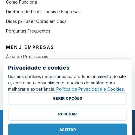
Como Funciona
Diretório de Profissionais e Empresas
Dicas p/ Fazer Obras em Casa
Perguntas Frequentes
MENU EMPRESAS
Área de Profissionais
Como Funciona
Privacidade e cookies
Lista de Pedidos em Aberto
Usamos cookies necessários para o funcionamento do site
e, com o seu consentimento, cookies de análise para
Como Ganhar mais Obras
melhorar a experiência.
Política de Privacidade e Cookies
.
Perguntas Frequentes
GERIR OPÇÕES
RECUSAR
COPYRIGHT © 2011 - 2026 SGSI. TODOS OS DIREITOS RESERVADOS.
POLÍTICA DE PRIVACIDADE E COOKIES
ACEITAR
·